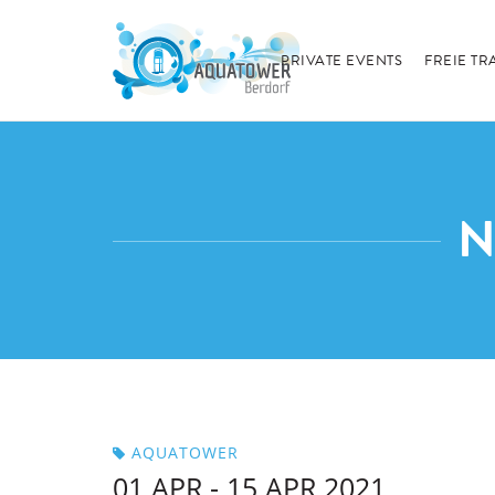
PRIVATE EVENTS
FREIE T
N
AQUATOWER
01 APR - 15 APR 2021