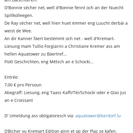
D'Bonnie sécher net, well d'Bonnie fënnt och an der Nuecht
Spillkolleegen.
De Ray sécher net, well hien huet ëmmer eng Luucht derbäi a
weist de Wee.
An dir Kanner fäert bestëmmt och net - well d'Kremart-
Liesung mam Tullio Forgiarini a Christiane Kremer ass am
hellen Aquatower zu Bäertref...
Flott Geschichten, eng Mëtsch an e Schocki...
Entrée:
7,00 € pro Persoun
Abegraff: Liesung, eng Taass Kaffi/Téi/Schocki oder e Glas Jus
an e Croissant
D' Umeldung ass obligatoresch via:
aquatower@berdorf.lu
D’Bicher vu Kremart Edition ginn et op der Plaz ze kafen.