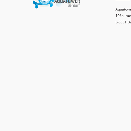
Aquatowe
106a, rue
L-6551 B