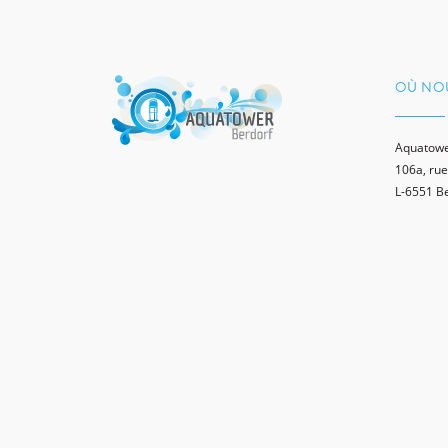
OÙ NO
Aquatowe
106a, rue
L-6551 B